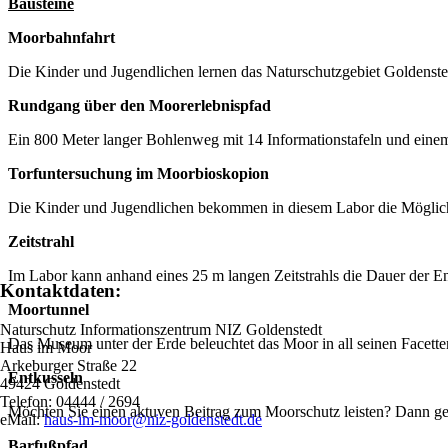
Bausteine
Moorbahnfahrt
Die Kinder und Jugendlichen lernen das Naturschutzgebiet Goldenste
Rundgang über den Moorerlebnispfad
Ein 800 Meter langer Bohlenweg mit 14 Informationstafeln und eine
Torfuntersuchung im Moorbioskopion
Die Kinder und Jugendlichen bekommen in diesem Labor die Möglichk
Zeitstrahl
Im Labor kann anhand eines 25 m langen Zeitstrahls die Dauer der E
Kontaktdaten:
Moortunnel
Naturschutz Informationszentrum NIZ Goldenstedt
Das Museum unter der Erde beleuchtet das Moor in all seinen Facette
Haus im Moor
Arkeburger Straße 22
Entkusseln
49424 Goldenstedt
Telefon: 04444 / 2694
Möchten Sie einen aktuven Beitrag zum Moorschutz leisten? Dann gehö
eMail:
haus-im-moor@niz-goldenstedt.de
Barfußpfad