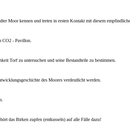
dter Moor kennen und treten in ersten Kontakt mit diesem empfindlic
m CO2 - Pavillon.
eit Torf zu untersuchen und seine Bestandteile zu bestimmen.
ntwicklungsgeschichte des Moores verdeutlicht werden.
n.
rt das Birken zupfen (entkusseln) auf alle Fälle dazu!