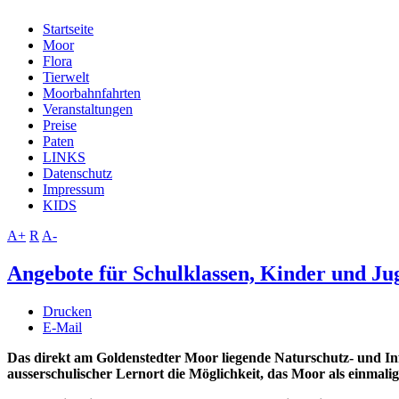
Startseite
Moor
Flora
Tierwelt
Moorbahnfahrten
Veranstaltungen
Preise
Paten
LINKS
Datenschutz
Impressum
KIDS
A+
R
A-
Angebote für Schulklassen, Kinder und Ju
Drucken
E-Mail
Das direkt am Goldenstedter Moor liegende Naturschutz- und In
ausserschulischer Lernort die Möglichkeit, das Moor als einmal